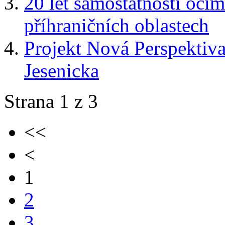
20 let samostatnosti očim
příhraničních oblastech
Projekt Nová Perspektiv
Jesenicka
Strana 1 z 3
<<
<
1
2
3